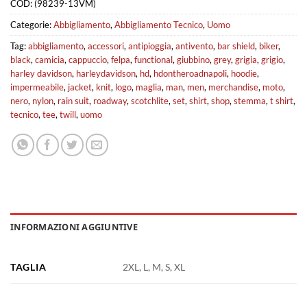
COD:
(98239-13VM)
Categorie:
Abbigliamento
,
Abbigliamento Tecnico
,
Uomo
Tag:
abbigliamento
,
accessori
,
antipioggia
,
antivento
,
bar shield
,
biker
,
black
,
camicia
,
cappuccio
,
felpa
,
functional
,
giubbino
,
grey
,
grigia
,
grigio
,
harley davidson
,
harleydavidson
,
hd
,
hdontheroadnapoli
,
hoodie
,
impermeabile
,
jacket
,
knit
,
logo
,
maglia
,
man
,
men
,
merchandise
,
moto
,
nero
,
nylon
,
rain suit
,
roadway
,
scotchlite
,
set
,
shirt
,
shop
,
stemma
,
t shirt
,
tecnico
,
tee
,
twill
,
uomo
INFORMAZIONI AGGIUNTIVE
TAGLIA
2XL, L, M, S, XL