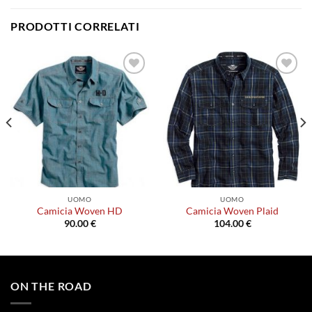
PRODOTTI CORRELATI
Aggiungi
Aggiungi
alla lista
alla lista
dei
dei
desideri
desideri
UOMO
UOMO
Camicia Woven HD
Camicia Woven Plaid
90.00
€
104.00
€
Questo
Questo
prodotto
prodotto
ha
ha
più
più
ON THE ROAD
varianti.
varianti.
Le
Le