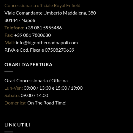
opzioni
opzioni
Concessionaria ufficiale Royal Enfield
On The Road Napoli ®
possono
possono
Viale Comandante Umberto Maddalena, 380
essere
essere
80144 - Napoli
scelte
scelte
Telefono:
+39 081 5955486
nella
nella
Fax:
+39 081 7800630
pagina
pagina
Mail:
info@bigontheroadnapoli.com
del
del
prodotto
prodotto
P.IVA e Cod. Fiscale 07508270639
ORARI D’APERTURA
Orari Concessionaria / Officina
Lun-Ven:
09:00 / 13:30 e 15:00 / 19:00
Sabato:
09:00 / 14:00
Domenica:
On The Road Time!
LINK UTILI