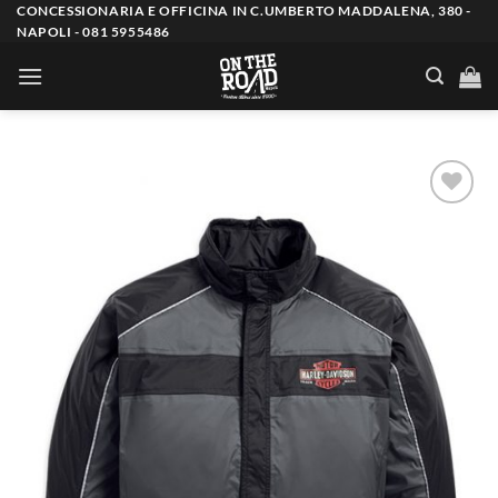
Salta
CONCESSIONARIA E OFFICINA IN C.UMBERTO MADDALENA, 380 -
NAPOLI - 081 5955486
ai
contenuti
Aggiungi
alla lista
dei
desideri