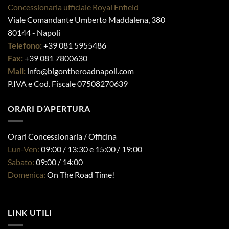
possono
essere
Concessionaria ufficiale Royal Enfield
On The Road Napoli ®
essere
scelte
Viale Comandante Umberto Maddalena, 380
scelte
nella
80144 - Napoli
nella
pagina
pagina
Telefono:
+39 081 5955486
del
del
Fax:
+39 081 7800630
prodotto
prodotto
Mail:
info@bigontheroadnapoli.com
P.IVA e Cod. Fiscale 07508270639
ORARI D’APERTURA
Orari Concessionaria / Officina
Lun-Ven:
09:00 / 13:30 e 15:00 / 19:00
Sabato:
09:00 / 14:00
Domenica:
On The Road Time!
LINK UTILI