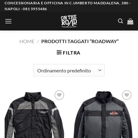
Salta
CONCESSIONARIA E OFFICINA IN C.UMBERTO MADDALENA, 380 -
NAPOLI - 081 5955486
ai
contenuti
HOME
/
PRODOTTI TAGGATI “ROADWAY”
FILTRA
Aggiungi
Aggiungi
alla lista
alla lista
dei
dei
desideri
desideri