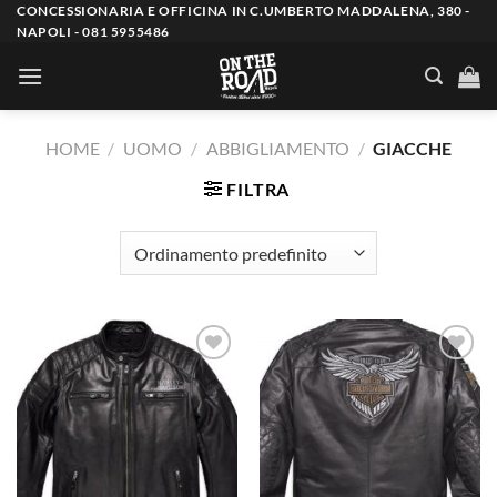
Salta
CONCESSIONARIA E OFFICINA IN C.UMBERTO MADDALENA, 380 -
NAPOLI - 081 5955486
ai
contenuti
HOME
/
UOMO
/
ABBIGLIAMENTO
/
GIACCHE
FILTRA
Aggiungi
Aggiungi
alla lista
alla lista
dei
dei
desideri
desideri