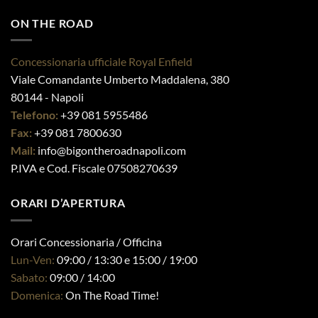
opzioni
possono
ON THE ROAD
possono
essere
essere
scelte
scelte
nella
Concessionaria ufficiale Royal Enfield
On The Road Napoli ®
nella
pagina
Viale Comandante Umberto Maddalena, 380
pagina
del
80144 - Napoli
del
prodotto
prodotto
Telefono:
+39 081 5955486
Fax:
+39 081 7800630
Mail:
info@bigontheroadnapoli.com
P.IVA e Cod. Fiscale 07508270639
ORARI D’APERTURA
Orari Concessionaria / Officina
Lun-Ven:
09:00 / 13:30 e 15:00 / 19:00
Sabato:
09:00 / 14:00
Domenica:
On The Road Time!