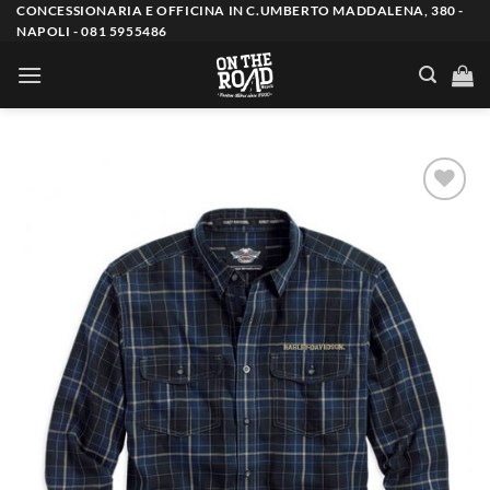
Salta
CONCESSIONARIA E OFFICINA IN C.UMBERTO MADDALENA, 380 -
NAPOLI - 081 5955486
ai
contenuti
Aggiungi
alla lista
dei
desideri