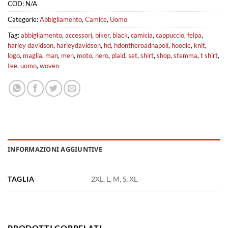
COD:
N/A
Categorie:
Abbigliamento
,
Camice
,
Uomo
Tag:
abbigliamento
,
accessori
,
biker
,
black
,
camicia
,
cappuccio
,
felpa
,
harley davidson
,
harleydavidson
,
hd
,
hdontheroadnapoli
,
hoodie
,
knit
,
logo
,
maglia
,
man
,
men
,
moto
,
nero
,
plaid
,
set
,
shirt
,
shop
,
stemma
,
t shirt
,
tee
,
uomo
,
woven
INFORMAZIONI AGGIUNTIVE
TAGLIA
2XL, L, M, S, XL
PRODOTTI CORRELATI