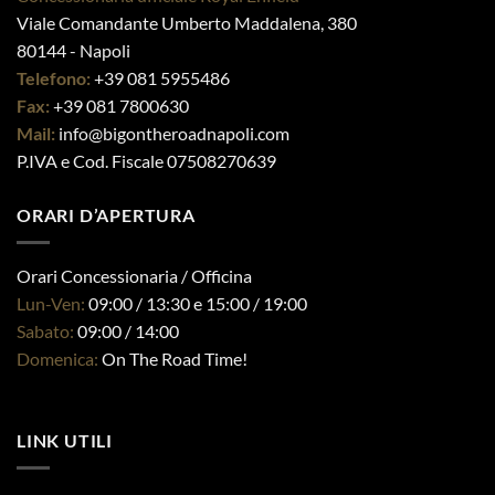
Viale Comandante Umberto Maddalena, 380
essere
scelte
80144 - Napoli
nella
Telefono:
+39 081 5955486
pagina
Fax:
+39 081 7800630
del
Mail:
info@bigontheroadnapoli.com
prodotto
P.IVA e Cod. Fiscale 07508270639
ORARI D’APERTURA
Orari Concessionaria / Officina
Lun-Ven:
09:00 / 13:30 e 15:00 / 19:00
Sabato:
09:00 / 14:00
Domenica:
On The Road Time!
LINK UTILI