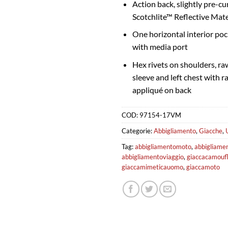
Action back, slightly pre-c
Scotchlite™ Reflective Mate
One horizontal interior poc
with media port
Hex rivets on shoulders, ra
sleeve and left chest with 
appliqué on back
COD:
97154-17VM
Categorie:
Abbigliamento
,
Giacche
,
Tag:
abbigliamentomoto
,
abbigliam
abbigliamentoviaggio
,
giaccacamouf
giaccamimeticauomo
,
giaccamoto