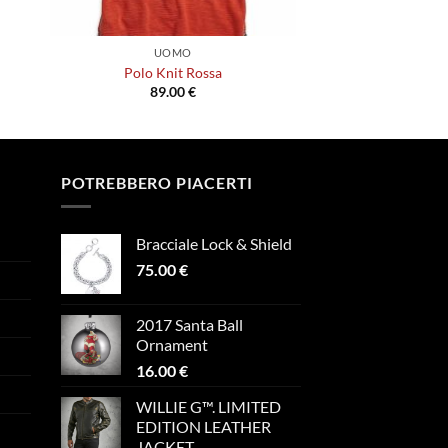
UOMO
Polo Knit Rossa
89.00
€
Questo
prodotto
ha
più
POTREBBERO PIACERTI
varianti.
Le
Bracciale Lock & Shield
opzioni
75.00
€
possono
essere
scelte
2017 Santa Ball
nella
Ornament
pagina
16.00
€
del
WILLIE G™. LIMITED
prodotto
EDITION LEATHER
JACKET