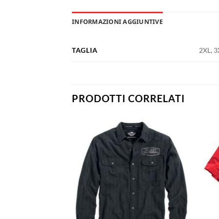
INFORMAZIONI AGGIUNTIVE
TAGLIA
2XL, 3
PRODOTTI CORRELATI
Aggiungi
Aggiungi
alla lista
alla lista
dei
dei
desideri
desideri