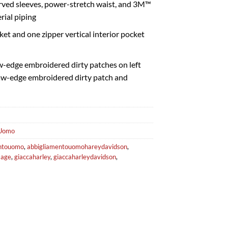
urved sleeves, power-stretch waist, and 3M™
rial piping
ket and one zipper vertical interior pocket
w-edge embroidered dirty patches on left
raw-edge embroidered dirty patch and
Uomo
entouomo
,
abbigliamentouomohareydavidson
,
lage
,
giaccaharley
,
giaccaharleydavidson
,