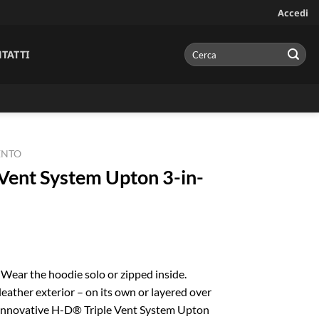
Accedi
Cerca:
TATTI
ENTO
 Vent System Upton 3-in-
. Wear the hoodie solo or zipped inside.
leather exterior – on its own or layered over
 innovative H-D® Triple Vent System Upton