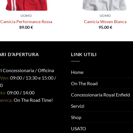
UOMO
UOMO
Camicia Performance Rossa
Camicia Woven Bianca
89.00
€
95.00
€
Questo
Questo
prodotto
prodotto
ha
ha
più
più
RI D’APERTURA
LINK UTILI
varianti.
varianti.
Le
Le
i Concessionaria / Officina
Home
opzioni
opzioni
-Ven:
09:00 / 13:30 e 15:00 /
possono
possono
On The Road
00
essere
essere
ato:
09:00 / 14:00
scelte
scelte
Concessionaria Royal Enfield
enica:
On The Road Time!
nella
nella
Servizi
pagina
pagina
del
del
Shop
prodotto
prodotto
USATO