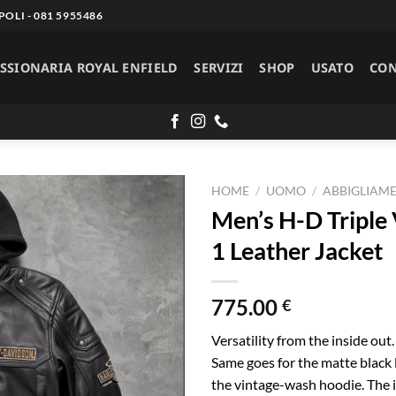
OLI - 081 5955486
SSIONARIA ROYAL ENFIELD
SERVIZI
SHOP
USATO
CON
HOME
/
UOMO
/
ABBIGLIAM
Men’s H-D Triple
Aggiungi
1 Leather Jacket
alla lista
dei
desideri
775.00
€
Versatility from the inside out
Same goes for the matte black 
the vintage-wash hoodie. The