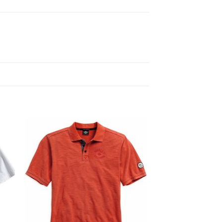
ngi
Aggiungi
ista
alla lista
dei
eri
desideri