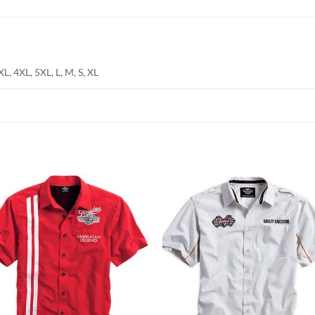
XL, 4XL, 5XL, L, M, S, XL
Aggiungi
Aggiu
alla lista
alla l
dei
dei
desideri
desid