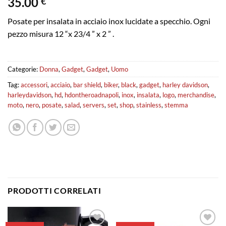
35.00
€
Posate per insalata in acciaio inox lucidate a specchio. Ogni
pezzo misura 12 “x 23/4 ” x 2 ” .
Categorie:
Donna
,
Gadget
,
Gadget
,
Uomo
Tag:
accessori
,
acciaio
,
bar shield
,
biker
,
black
,
gadget
,
harley davidson
,
harleydavidson
,
hd
,
hdontheroadnapoli
,
inox
,
insalata
,
logo
,
merchandise
,
moto
,
nero
,
posate
,
salad
,
servers
,
set
,
shop
,
stainless
,
stemma
PRODOTTI CORRELATI