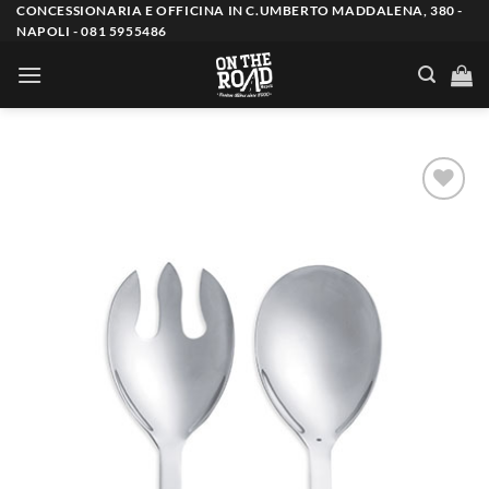
Salta
CONCESSIONARIA E OFFICINA IN C.UMBERTO MADDALENA, 380 -
NAPOLI - 081 5955486
ai
contenuti
Aggiungi
alla lista
dei
desideri