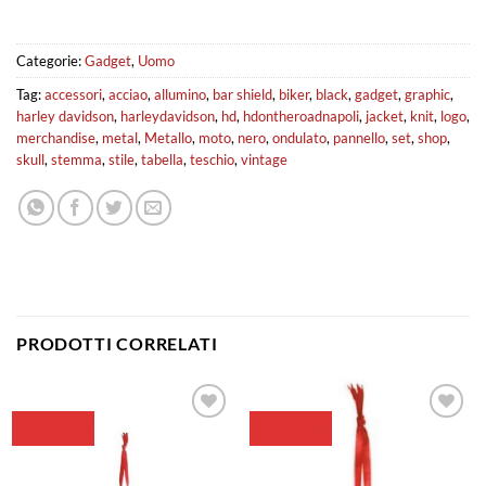
Categorie:
Gadget
,
Uomo
Tag:
accessori
,
acciao
,
allumino
,
bar shield
,
biker
,
black
,
gadget
,
graphic
,
harley davidson
,
harleydavidson
,
hd
,
hdontheroadnapoli
,
jacket
,
knit
,
logo
,
merchandise
,
metal
,
Metallo
,
moto
,
nero
,
ondulato
,
pannello
,
set
,
shop
,
skull
,
stemma
,
stile
,
tabella
,
teschio
,
vintage
PRODOTTI CORRELATI
In offerta
In offerta
Aggiungi
Aggiungi
alla lista
alla lista
dei
dei
desideri
desideri