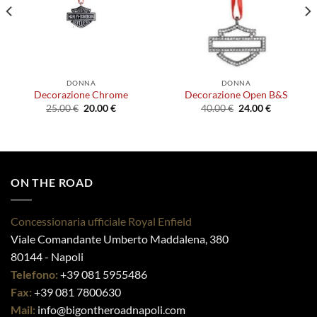
DONNA
DONNA
Decorazione Chrome
Decorazione Open B&S
Il
Il
Il
Il
25.00
€
20.00
€
40.00
€
24.00
€
prezzo
prezzo
prezzo
prezzo
originale
attuale
originale
attuale
era:
è:
era:
è:
25.00 €.
20.00 €.
40.00 €.
24.00 €.
ON THE ROAD
Concessionaria ufficiale Royal Enfield
On The Road Napoli ®
Viale Comandante Umberto Maddalena, 380
80144 - Napoli
Telefono:
+39 081 5955486
Fax:
+39 081 7800630
Mail:
info@bigontheroadnapoli.com