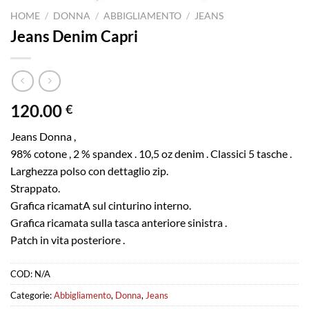
HOME
/
DONNA
/
ABBIGLIAMENTO
/
JEANS
Jeans Denim Capri
120.00
€
Jeans Donna ,
98% cotone , 2 % spandex . 10,5 oz denim . Classici 5 tasche .
Larghezza polso con dettaglio zip.
Strappato.
Grafica ricamatA sul cinturino interno.
Grafica ricamata sulla tasca anteriore sinistra .
Patch in vita posteriore .
COD:
N/A
Categorie:
Abbigliamento
,
Donna
,
Jeans