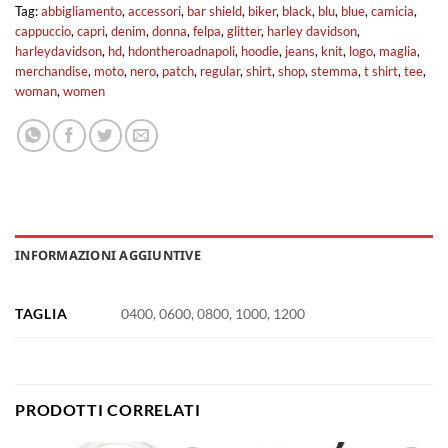
Tag:
abbigliamento
,
accessori
,
bar shield
,
biker
,
black
,
blu
,
blue
,
camicia
,
cappuccio
,
capri
,
denim
,
donna
,
felpa
,
glitter
,
harley davidson
,
harleydavidson
,
hd
,
hdontheroadnapoli
,
hoodie
,
jeans
,
knit
,
logo
,
maglia
,
merchandise
,
moto
,
nero
,
patch
,
regular
,
shirt
,
shop
,
stemma
,
t shirt
,
tee
,
woman
,
women
INFORMAZIONI AGGIUNTIVE
TAGLIA
0400, 0600, 0800, 1000, 1200
PRODOTTI CORRELATI