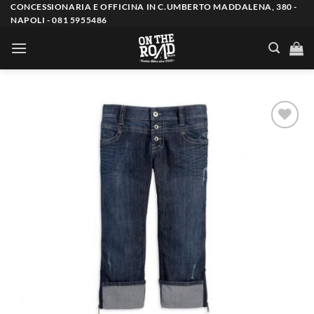
Salta
CONCESSIONARIA E OFFICINA IN C.UMBERTO MADDALENA, 380 -
NAPOLI - 081 5955486
ai
contenuti
Aggiungi
alla lista
dei
desideri