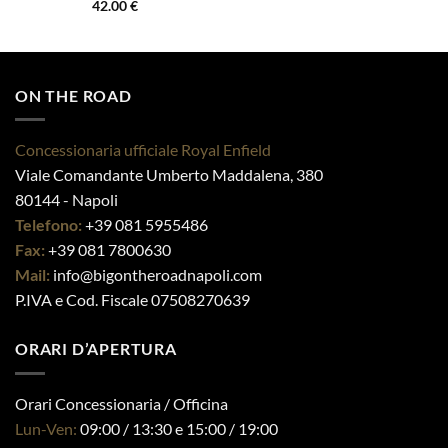
Questo
42.00
€
prodotto
ha
più
varianti.
ON THE ROAD
Le
opzioni
Concessionaria ufficiale Royal Enfield
On The Road Napoli ®
possono
Viale Comandante Umberto Maddalena, 380
essere
scelte
80144 - Napoli
nella
Telefono:
+39 081 5955486
pagina
Fax:
+39 081 7800630
del
Mail:
info@bigontheroadnapoli.com
prodotto
P.IVA e Cod. Fiscale 07508270639
ORARI D’APERTURA
Orari Concessionaria / Officina
Lun-Ven:
09:00 / 13:30 e 15:00 / 19:00