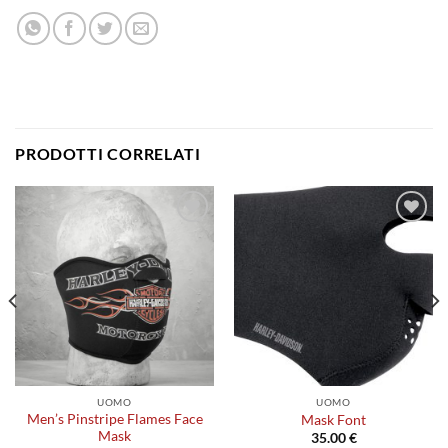
PRODOTTI CORRELATI
Aggiungi
Aggiungi
alla lista
alla lista
dei
dei
desideri
desideri
UOMO
UOMO
Men’s Pinstripe Flames Face
Mask Font
Mask
35.00
€