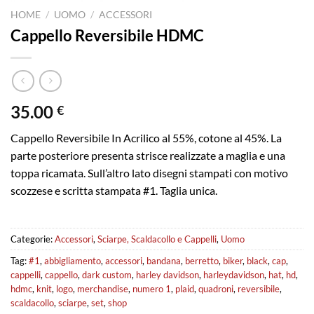
HOME
/
UOMO
/
ACCESSORI
Cappello Reversibile HDMC
35.00
€
Cappello Reversibile In Acrilico al 55%, cotone al 45%. La
parte posteriore presenta strisce realizzate a maglia e una
toppa ricamata. Sull’altro lato disegni stampati con motivo
scozzese e scritta stampata #1. Taglia unica.
Categorie:
Accessori
,
Sciarpe, Scaldacollo e Cappelli
,
Uomo
Tag:
#1
,
abbigliamento
,
accessori
,
bandana
,
berretto
,
biker
,
black
,
cap
,
cappelli
,
cappello
,
dark custom
,
harley davidson
,
harleydavidson
,
hat
,
hd
,
hdmc
,
knit
,
logo
,
merchandise
,
numero 1
,
plaid
,
quadroni
,
reversibile
,
scaldacollo
,
sciarpe
,
set
,
shop