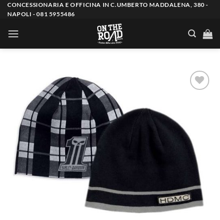
Salta
CONCESSIONARIA E OFFICINA IN C.UMBERTO MADDALENA, 380 -
NAPOLI - 081 5955486
ai
contenuti
Aggiungi
alla lista
dei
desideri